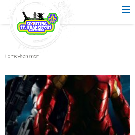
Home
»
iron man