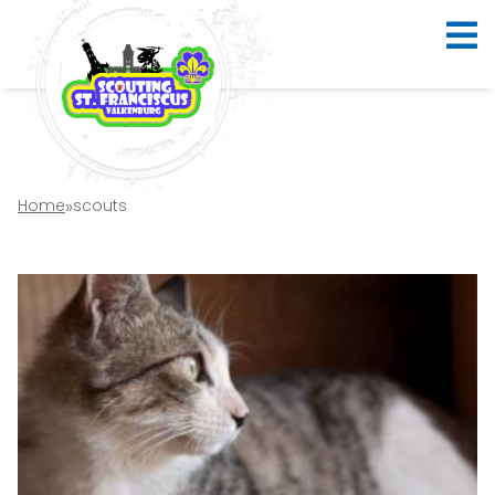
Home
»
scouts