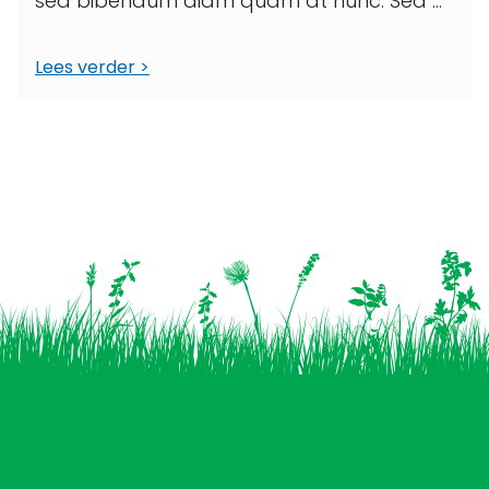
sed bibendum diam quam at nunc. Sed ...
Lees verder